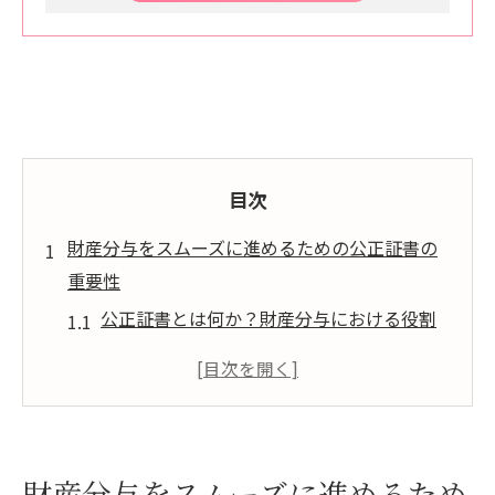
目次
財産分与をスムーズに進めるための公正証書の
重要性
公正証書とは何か？財産分与における役割
公正証書が財産分与を円滑にする理由
財産分与の法的安定性を確保する方法
財産分与での公正証書作成のメリット
財産分与における公正証書の具体的事例
財産分与をスムーズに進めるため