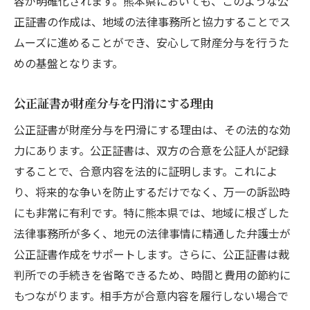
容が明確化されます。熊本県においても、このような公
あおば法律事務所の専門性と実績
正証書の作成は、地域の法律事務所と協力することでス
法律事務所による公正証書作成の支援
ムーズに進めることができ、安心して財産分与を行うた
めの基盤となります。
財産分与で頼れる法律事務所の見つけ方
法律事務所と共に進める財産分与のポイン
公正証書が財産分与を円滑にする理由
ト
公正証書が財産分与を円滑にする理由は、その法的な効
財産分与で公正証書が必要な理由とその効果
力にあります。公正証書は、双方の合意を公証人が記録
財産分与における公正証書の法的効力
することで、合意内容を法的に証明します。これによ
公正証書がもたらす法的安定性
り、将来的な争いを防止するだけでなく、万一の訴訟時
公正証書の作成が財産分与に与える影響
にも非常に有利です。特に熊本県では、地域に根ざした
トラブルを未然に防ぐ公正証書の重要性
法律事務所が多く、地元の法律事情に精通した弁護士が
公正証書の効果的な活用方法
公正証書作成をサポートします。さらに、公正証書は裁
公正証書の存在意義を再確認する
判所での手続きを省略できるため、時間と費用の節約に
もつながります。相手方が合意内容を履行しない場合で
熊本県で公正証書を作成する際の注意点