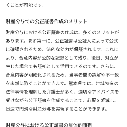
あおば法律事務所の成功事例紹介
くことが可能です。
あおば法律事務所が教える公正証書作成のポイ
ント
財産分与での公正証書作成のメリット
経験から学ぶ公正証書作成のコツ
財産分与における公正証書の作成は、多くのメリットが
財産分与における公正証書の実践ポイント
あります。まず第一に、公正証書は公証人によって公式
法律のプロが教える公正証書の重要性
に確認されるため、法的な効力が保証されます。これに
より、合意内容が公的な記録として残り、後日、対立が
弁護士が語る公正証書作成の秘訣
生じた場合でも証拠として活用できるのです。さらに、
財産分与を成功に導く公正証書作成の鍵
合意内容が明確化されるため、当事者間の誤解や不一致
法律事務所が提供する公正証書作成アドバ
を未然に防ぐことができます。熊本県では、地域特有の
イス
法律事情を理解した弁護士が多く、適切なアドバイスを
公正証書で安心の財産分与熊本県の法律事情を
受けながら公正証書を作成することで、心配を軽減し、
解説
迅速で円滑な財産分与を実現することができます。
熊本県における法律事情の理解
公正証書と熊本の法律の関係
財産分与における公正証書の具体的事例