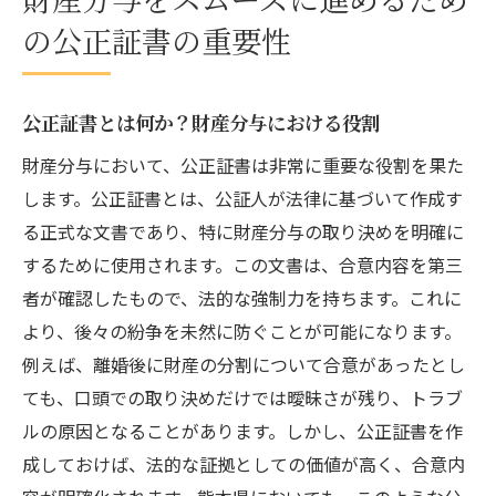
公正証書作成の成功事例とその影響
の公正証書の重要性
熊本県で財産分与を考える際の公正証書作成の
流れ
熊本県における公正証書作成の基本プロセ
公正証書とは何か？財産分与における役割
ス
財産分与において、公正証書は非常に重要な役割を果た
公証人選出のポイントと注意点
します。公正証書とは、公証人が法律に基づいて作成す
財産分与に関する相談の流れ
る正式な文書であり、特に財産分与の取り決めを明確に
するために使用されます。この文書は、合意内容を第三
地域特有の法律知識とその活用法
者が確認したもので、法的な強制力を持ちます。これに
熊本県での公正証書作成における手続き
より、後々の紛争を未然に防ぐことが可能になります。
効率的な公正証書作成のステップ
例えば、離婚後に財産の分割について合意があったとし
公正証書と財産分与熊本県の法律事務所がサポ
ても、口頭での取り決めだけでは曖昧さが残り、トラブ
ート
ルの原因となることがあります。しかし、公正証書を作
熊本県の法律事務所の役割と特徴
成しておけば、法的な証拠としての価値が高く、合意内
地域に根ざした法律事務所の選び方