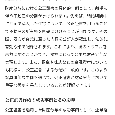
地域に応じた法的アプローチの重要性
財産分与における公正証書の具体的事例として、離婚に
熊本での財産分与を円滑にする法律知識
伴う不動産の分割が挙げられます。例えば、結婚期間中
地域特性を活かした法律の活用方法
に共同で購入した住宅について、公正証書を用いること
で不動産の所有権を明確に分けることが可能です。その
公正証書と地域法令の連携について
際、双方が合意に至った内容を公証人が確認し、法的に
有効な形で記録されます。これにより、後のトラブルを
未然に防ぐことができ、双方にとって公平な財産分与が
実現します。また、預金や株式などの金融資産について
も同様に、公正証書による分配が一般的です。このよう
な具体的な事例を通じて、公正証書が財産分与において
重要な役割を果たしていることが理解できます。
公正証書作成の成功事例とその影響
公正証書を活用した財産分与の成功事例として、企業経