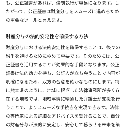
も、公正証書があれば、強制執行が容易になります。し
公正証書作成時の法的注意点
たがって、公正証書は財産分与をスムーズに進めるため
熊本県特有の法令と公正証書
の重要なツールと言えます。
公正証書作成における実務の注意点
財産分与で考慮すべき法的要素
財産分与の法的安定性を確保する方法
トラブル回避のための公正証書作成注意点
財産分与における法的安定性を確保することは、後々の
公正証書作成で失敗しないためのヒント
紛争を避けるために極めて重要です。そのためには、公
財産分与の公正証書熊本県での具体的な事例紹
正証書を活用することが効果的な手段となります。公正
介
証書は法的効力を持ち、公証人が立ち会うことで内容が
熊本での実際の公正証書事例
明確になるため、双方の合意を確かなものにします。特
に熊本県のように、地域に根ざした法律事務所が多く存
成功した財産分与事例から学ぶ
在する地域では、地域事情に精通した弁護士が支援を行
公正証書による問題解決事例の紹介
うことで、よりスムーズな手続きを実現できます。法律
具体的事例で学ぶ公正証書の効果
の専門家による詳細なアドバイスを受けることで、自分
地域特性を考慮した事例分析
の財産分与が法的に安定し、安心して暮らせる未来を築