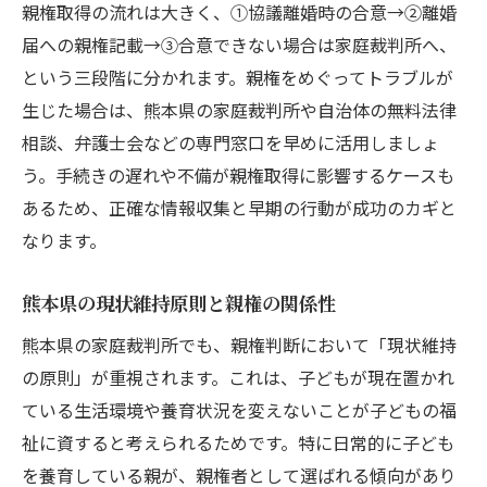
親権取得の流れは大きく、①協議離婚時の合意→②離婚
塾代免除や住宅手当の上手な使い方
届への親権記載→③合意できない場合は家庭裁判所へ、
熊本県で離婚を考える女性必見の親権知識
という三段階に分かれます。親権をめぐってトラブルが
離婚と親権の基礎知識を女性向けに解説
生じた場合は、熊本県の家庭裁判所や自治体の無料法律
現状維持の原則と親権取得の実例紹介
相談、弁護士会などの専門窓口を早めに活用しましょ
う。手続きの遅れや不備が親権取得に影響するケースも
離婚時に母親が親権を持てない場合とは
あるため、正確な情報収集と早期の行動が成功のカギと
共同親権導入後の注意点を押さえる
なります。
熊本県で親権に強い相談先を知るメリット
親権と生活支援を両立するコツを紹介
熊本県の現状維持原則と親権の関係性
離婚後に親権と支援の両立を実現する術
熊本県の家庭裁判所でも、親権判断において「現状維持
母子家庭支援で経済的不安を減らす方法
の原則」が重視されます。これは、子どもが現在置かれ
給付金・手当活用で生活を安定させる秘訣
ている生活環境や養育状況を変えないことが子どもの福
親権取得と就労支援を同時に進めるコツ
祉に資すると考えられるためです。特に日常的に子ども
自治体の相談サービスで問題解決を図る
を養育している親が、親権者として選ばれる傾向があり