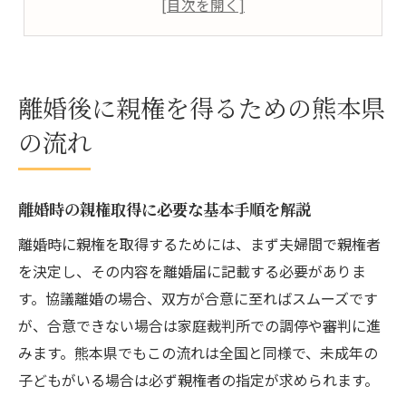
共同親権制度と熊本県の最新動向
家庭裁判所での親権判断のポイント
親権取得に活かす熊本県の支援制度
離婚後に親権を得るための熊本県
離婚後の親権とひとり親支援制度の全体像
の流れ
熊本県の母子家庭向け給付金と利用条件
母子家庭の住宅手当を活用する具体策
離婚時の親権取得に必要な基本手順を解説
自治体の支援で親権取得後の生活を安定
離婚時に親権を取得するためには、まず夫婦間で親権者
シングルマザーが知るべき経済支援の種類
を決定し、その内容を離婚届に記載する必要がありま
母子家庭の生活を守る手続きのポイント
す。協議離婚の場合、双方が合意に至ればスムーズです
離婚後も安心できる手続きの全体像
が、合意できない場合は家庭裁判所での調停や審判に進
母子家庭支援と親権取得の両立方法
みます。熊本県でもこの流れは全国と同様で、未成年の
熊本県母子家庭支援の申請手順を解説
子どもがいる場合は必ず親権者の指定が求められます。
給付金や手当で生活基盤を整えるコツ