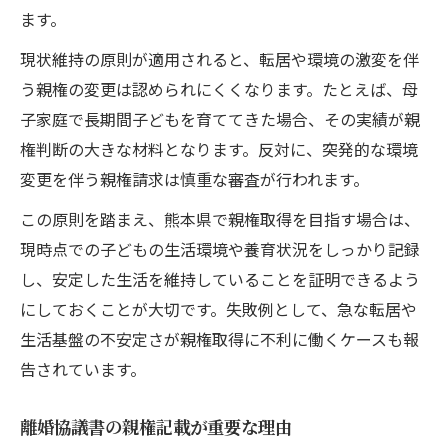
ます。
ひとり親として熊本県で安心を築く方法
離婚後も安心できる熊本県の支援活用法
現状維持の原則が適用されると、転居や環境の激変を伴
ひとり親家庭が知るべき経済支援制度
う親権の変更は認められにくくなります。たとえば、母
子家庭で長期間子どもを育ててきた場合、その実績が親
親権取得後に生活を安定させる実践術
権判断の大きな材料となります。反対に、突発的な環境
母子家庭の自立支援講座の活用ポイント
変更を伴う親権請求は慎重な審査が行われます。
相談窓口と給付金申請で安心感を得る方法
この原則を踏まえ、熊本県で親権取得を目指す場合は、
現時点での子どもの生活環境や養育状況をしっかり記録
し、安定した生活を維持していることを証明できるよう
にしておくことが大切です。失敗例として、急な転居や
生活基盤の不安定さが親権取得に不利に働くケースも報
告されています。
離婚協議書の親権記載が重要な理由