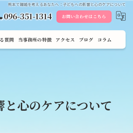
熊本で離婚を考えるあなたへ：子どもへの影響と心のケアについて
096-351-1314
お問い合わせはこちら
る質問
当事務所の特徴
アクセス
ブログ
コラム
男女問題
遺産
相続
響と心のケアについて
離婚
調停