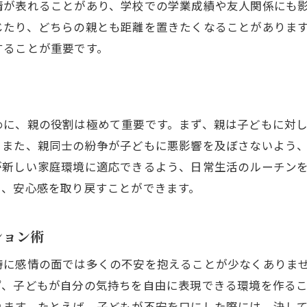
地域のサポートグループの活用法
情が表れることがあり、学校での学業成績や友人関係にも
子どもの成長に寄り添う生活環境の整備
じたり、どちらの親とも距離を置きたくなることがありま
することが重要です。
日常でできる心のケアの実践例
親権を巡る争いで優先すべき子どもの福祉の重要性
親権争いにおける法律的視点
子どもの福祉を最優先に考える理由
めに、親の役割は極めて重要です。まず、親は子どもに対
合意形成のための話し合いの進め方
。また、親同士の紛争が子どもに悪影響を及ぼさないよう
が新しい家庭環境に適応できるよう、日常生活のルーチン
専門家から見た子どもの福祉の概念
し、安心感を取り戻すことができます。
親権争いの心理的影響とその対策
子どもの意志を尊重する方法
ション術
離婚時における子どものケアと熊本の支援制度
特に感情の面では多くの不安を抱えることが少なくありま
熊本で利用可能な子ども支援制度一覧
ず、子どもが自分の気持ちを自由に表現できる環境を作る
支援制度を活用した具体例
れます。たとえば、子どもが不安を口にした際には、決し