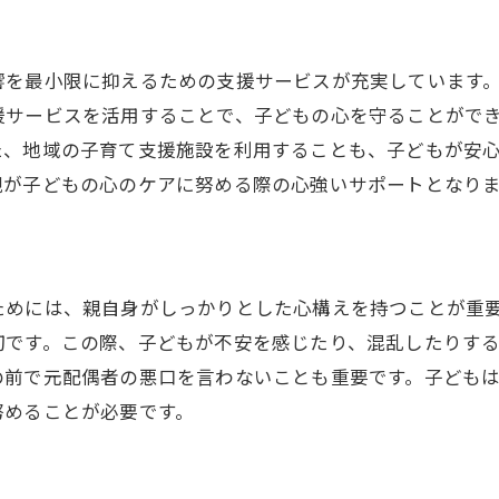
離婚後の生活環境の整え方
子どもが安心できる住環境の選び方
響を最小限に抑えるための支援サービスが充実しています
親の関係性が子どもに与える影響
援サービスを活用することで、子どもの心を守ることがで
家族全体での新しい生活スタイルの提案
た、地域の子育て支援施設を利用することも、子どもが安
子どもの成長を支えるための生活習慣
親が子どもの心のケアに努める際の心強いサポートとなり
将来を見据えた親の心の準備
ためには、親自身がしっかりとした心構えを持つことが重
切です。この際、子どもが不安を感じたり、混乱したりす
の前で元配偶者の悪口を言わないことも重要です。子ども
努めることが必要です。