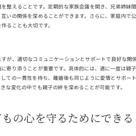
日常生活の中でできる心のケア
境を整えることです。定期的な家族会議を開き、兄弟姉妹
子どもの変化に気づくためのポイント
、互いの関係を深めることができます。さらに、家庭内で
を作ることも大切です。
安心感を与えるための親の行動
子どもの未来を見据えた教育の重要性
親同士の協力がもたらす影響
熊本県での離婚相談：子どもの未来を見据えた選択
ますが、適切なコミュニケーションとサポートで良好な関
情に寄り添うことが重要です。具体的には、週に一度は親
熊本で利用できる相談窓口の紹介
としての一貫性を持ち、離婚後も同じように愛情とサポー
離婚前に考えるべき子どもの未来
大きな変化の中でも親子の絆を深めることが可能です。
専門家の意見を取り入れる重要性
相談内容の具体例とその解決策
子どもの目線で考える離婚の選択
どもの心を守るためにできる
未来に向けた親の歩むべき道
子どもが安心して成長するための離婚後の環境作り