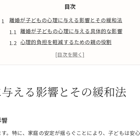
目次
離婚が子どもの心理に与える影響とその緩和法
離婚が子どもの心理に与える具体的な影響
心理的負担を軽減するための親の役割
子どもの不安を和らげるコミュニケーション術
専門家による心理サポートの活用法
兄弟姉妹間の関係を深める方法
離婚前後の親子関係の維持と構築
に与える影響とその緩和法
熊本での離婚後に子どもの心を守るためにできること
地元の子ども支援サービスを活用する
子どもの心を守るための親の心構え
影響
学校との連携によるサポート体制
ます。特に、家庭の安定が揺らぐことにより、子どもは安