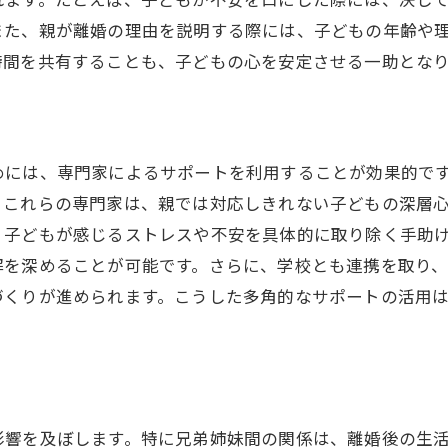
行政や非営利団体によるサポート
また、親が離婚の理由を説明する際には、子どもの年齢や
子ども向けカウンセリングサービスの紹介
時間を共有することも、子どもの心を安定させる一助とな
支援制度の申請手続きと注意点
地域社会でのサポートネットワークの構築
熊本での離婚における子どものサポート体制を考える
めには、専門家によるサポートを利用することが効果的で
地域における子ども支援の重要性
。これらの専門家は、親では対応しきれない子どもの深層
親と地域が協力するための仕組み
、子どもが感じるストレスや不安を具体的に取り除く手助
熊本の子ども支援施設の現状と改善点
解を深めることが可能です。さらに、学校とも連携を取り
専門家が語る効果的なサポート体制
づくりが進められます。こうした多角的なサポートの活用
子どもの成長を支えるための地域活動
親子で参加できる地域イベントの紹介
離婚が子どもに与える影響を最小限に抑える方法
離婚前に知っておきたい子どもの影響
影響を及ぼします。特に兄弟姉妹間の関係は、離婚後の生