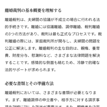
裁判の主要なステップを把握する
離婚裁判の基本概要を理解する
進行中に発生しやすい問題とその対策
離婚裁判は、夫婦間の協議が不成立の場合に行われる法
証拠の提出とその重要性
的手続きです。離婚には協議離婚、調停離婚、裁判離婚
裁判所でのマナーと心構え
の3つの方法があり、裁判は最も正式なプロセスです。裁
調停と裁判の違いを理解する
判離婚の際には、家庭裁判所が関与し、夫婦間の問題を
手続きの際のよくある質問
公正に解決します。離婚裁判の主な目的は、親権、養育
法的専門家が語る離婚裁判のポイント
費、財産分与、慰謝料など、さまざまな法律問題を解決
弁護士が教える成功への鍵
することです。感情的な側面も絡むため、冷静で的確な
裁判で勝つための戦略
法的サポートが求められます。
法的に有利な立場を築く方法
必要な書類とその準備方法
子どもへの配慮を法的に考える
離婚裁判においては、さまざまな書類が必要となりま
財産分与のポイントとその準備
す。まず、離婚調停の申立書や、相手方に対する請求事
専門家の視点から見た裁判の流れ
項を詳細に記した訴状が重要です。また、親権者を決定