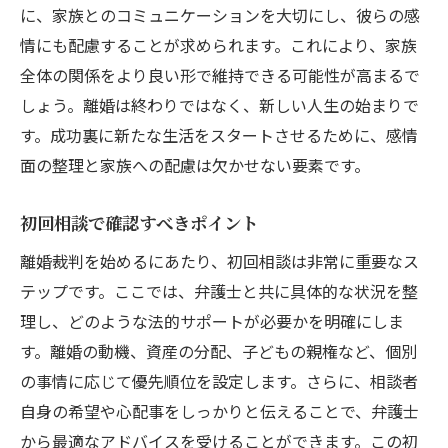
に、家族とのコミュニケーションを大切にし、彼らの感
有利に進めるための戦略的思考
情にも配慮することが求められます。これにより、家族
専門家と共に離婚裁判を乗り越えるためのガイ
全体の関係をより良い形で維持できる可能性が高まるで
ド
しょう。離婚は終わりではなく、新しい人生の始まりで
専門家との協力体制を構築する
す。成功裏に新たな生活をスタートさせるために、感情
面の整理と家族への配慮は欠かせない要素です。
弁護士とのコミュニケーション方法
裁判の際の役割分担を明確にする
初回相談で確認すべきポイント
成功に向けたチームワークの重要性
離婚裁判を始めるにあたり、初回相談は非常に重要なス
専門家からのアドバイスを活用する
テップです。ここでは、弁護士と共に具体的な状況を整
離婚裁判後のサポート体制を考える
理し、どのような法的サポートが必要かを明確にしま
す。離婚の動機、資産の分配、子どもの親権など、個別
の事情に応じて優先順位を設定します。さらに、相談者
自身の希望や心配事をしっかりと伝えることで、弁護士
から最適なアドバイスを受けることができます。この初