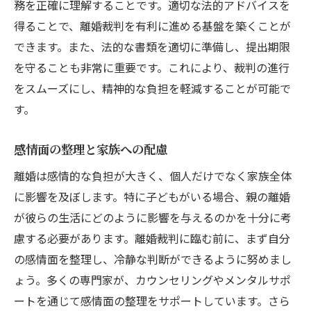
成功事例に見る法的手続きのポイント
務を正確に理解することです。適切な法的アドバイスを
得ることで、離婚裁判を有利に進める基盤を築くことが
離婚を円滑に進めるための法的支援
できます。また、法的な書類を適切に準備し、提出期限
円滑な離婚手続きのための法的知識
を守ることも非常に重要です。これにより、裁判の進行
専門家による無料相談の活用
をスムーズにし、精神的な負担を軽減することが可能で
弁護士選びの重要性とその基準
す。
法的手続きにおける時間管理のコツ
専門家による調停支援の利点
感情面の整理と家族への配慮
法的支援がもたらす安心感
離婚は感情的な負担が大きく、個人だけでなく家族全体
離婚裁判の流れを知り有利に進める
に影響を及ぼします。特に子どもがいる場合、親の離婚
裁判の全体の流れを把握する
が彼らの生活にどのように影響を与えるのかを十分に考
慮する必要があります。離婚裁判に臨む前に、まず自分
裁判でのプレゼンテーションスキル
の感情面を整理し、冷静な判断ができるように努めまし
証拠収集の重要性とその手法
ょう。多くの専門家が、カウンセリングやメンタルサポ
法的支援による手続きサポート
ートを通じて感情面の整理をサポートしています。さら
裁判中のコミュニケーションのコツ