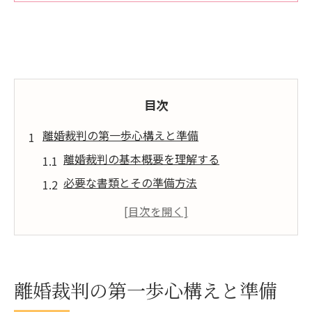
目次
離婚裁判の第一歩心構えと準備
離婚裁判の基本概要を理解する
必要な書類とその準備方法
裁判の前に考慮すべき法的事項
感情面の整理と家族への配慮
初回相談で確認すべきポイント
信頼できる法的サポートの選び方
離婚裁判の第一歩心構えと準備
離婚裁判の進行手続きと注意すべき点