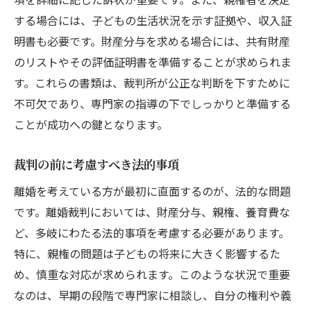
離婚裁判への不安を軽減するための対策
する場合には、子どもの生活状況を示す証拠や、収入証
不安を和らげるための心のケア
明書も必要です。財産分与を求める場合には、共有財産
サポートネットワークの活用法
のリストやその評価証明書を準備することが求められま
裁判前にできるストレス管理
す。これらの書類は、裁判所が公正な判断を下すために
家族や友人からの支援を得る方法
不可欠であり、専門家の指導の下でしっかりと準備する
ことが成功への鍵となります。
相談会やセミナーの参加のすすめ
リラクゼーション技術の活用
裁判の前に考慮すべき法的事項
離婚裁判での成功事例から学ぶ戦略
離婚を考えている方が最初に直面するのが、法的な問題
過去の裁判例から学ぶ成功の秘訣
です。離婚裁判においては、財産分与、親権、養育費な
事例研究：勝訴に至った要因と背景
ど、多岐にわたる法的事項を考慮する必要があります。
成功事例に共通する戦略的要素
特に、親権の問題は子どもの将来に大きく影響するた
勤勉さと粘り強さの重要性
め、慎重な対応が求められます。このような状況で重要
経験者からのアドバイスを活かす
なのは、早期の段階で専門家に相談し、自分の権利や義