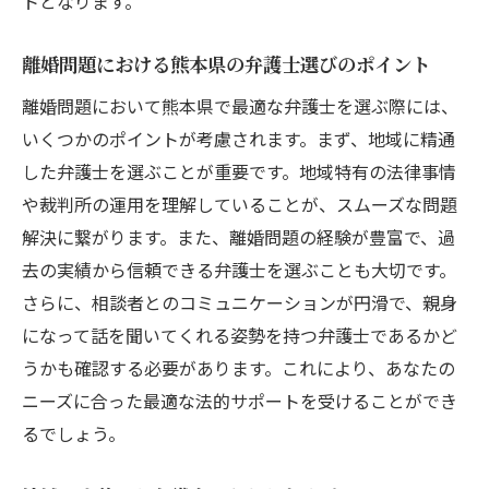
トとなります。
財産分与に強い弁護士のサポート
子どもの親権争いにおけるアドバイザー
離婚問題における熊本県の弁護士選びのポイント
慰謝料請求をサポート
離婚問題において熊本県で最適な弁護士を選ぶ際には、
離婚調停における弁護士の役割
いくつかのポイントが考慮されます。まず、地域に精通
した弁護士を選ぶことが重要です。地域特有の法律事情
弁護士による調停代理とそのメリット
や裁判所の運用を理解していることが、スムーズな問題
地域に根ざした弁護士が熊本県での離婚をサポ
解決に繋がります。また、離婚問題の経験が豊富で、過
ート
去の実績から信頼できる弁護士を選ぶことも大切です。
地域密着型弁護士が提供する安心のサポー
さらに、相談者とのコミュニケーションが円滑で、親身
ト
になって話を聞いてくれる姿勢を持つ弁護士であるかど
熊本の法律事情を熟知した弁護士の強み
うかも確認する必要があります。これにより、あなたの
地域に根ざした法律事務所の選び方
ニーズに合った最適な法的サポートを受けることができ
熊本での弁護士による迅速な対応
るでしょう。
地域の特性を活かした弁護士のアプローチ