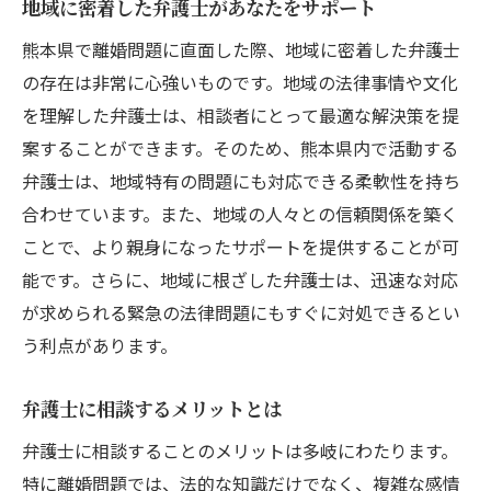
地域に密着した弁護士があなたをサポート
地元弁護士による親身な相談体制
熊本県の離婚問題で弁護士が果たす重要な役割
熊本県で離婚問題に直面した際、地域に密着した弁護士
の存在は非常に心強いものです。地域の法律事情や文化
弁護士が果たす法的アドバイザーとしての
を理解した弁護士は、相談者にとって最適な解決策を提
役割
案することができます。そのため、熊本県内で活動する
熊本の離婚問題での弁護士のトラブル解決
弁護士は、地域特有の問題にも対応できる柔軟性を持ち
力
合わせています。また、地域の人々との信頼関係を築く
弁護士による精神的サポートの重要性
ことで、より親身になったサポートを提供することが可
離婚における弁護士の交渉術
能です。さらに、地域に根ざした弁護士は、迅速な対応
地元弁護士が提供する安心の伴走サポート
が求められる緊急の法律問題にもすぐに対処できるとい
法律専門家としての弁護士の信頼性
う利点があります。
弁護士が解説熊本県での離婚時の法的手続き
弁護士に相談するメリットとは
熊本県での離婚手続きにおける弁護士のガ
イド
弁護士に相談することのメリットは多岐にわたります。
法的手続きの流れと弁護士のサポート
特に離婚問題では、法的な知識だけでなく、複雑な感情