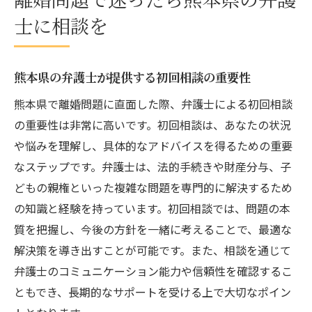
熊本県の弁護士が提供する心強いサポート
士に相談を
離婚問題解決に向けた熊本県の弁護士の役
割
弁護士がサポートする熊本の離婚手続きの流れ
熊本県の弁護士が提供する初回相談の重要性
離婚手続きにおける熊本県の弁護士の支援
熊本県で離婚問題に直面した際、弁護士による初回相談
熊本の離婚手続きで押さえておくべきポイ
の重要性は非常に高いです。初回相談は、あなたの状況
ント
や悩みを理解し、具体的なアドバイスを得るための重要
弁護士がサポートする財産分与の流れ
なステップです。弁護士は、法的手続きや財産分与、子
どもの親権といった複雑な問題を専門的に解決するため
子どもの親権を巡る手続きの流れ
の知識と経験を持っています。初回相談では、問題の本
離婚協議書作成における弁護士の役割
質を把握し、今後の方針を一緒に考えることで、最適な
熊本の弁護士が提供する調停サポート
解決策を導き出すことが可能です。また、相談を通じて
熊本県での離婚問題弁護士が提供する具体的サ
弁護士のコミュニケーション能力や信頼性を確認するこ
ポート内容
ともでき、長期的なサポートを受ける上で大切なポイン
弁護士が提供する法律相談の内容