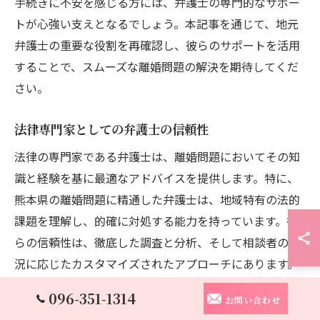
手続きに不安を感じる方には、弁護士の専門的なサポー
トが心強い支えとなるでしょう。本記事を通じて、地元
弁護士の重要な役割を再確認し、彼らのサポートを活用
することで、スムーズな離婚問題の解決を期待してくだ
さい。
法律専門家としての弁護士の信頼性
法律の専門家である弁護士は、離婚問題においてその知
識と経験を基に最適なアドバイスを提供します。特に、
熊本県の離婚問題に精通した弁護士は、地域特有の法的
課題を理解し、的確に対処する能力を持っています。彼
らの信頼性は、徹底した調査と分析、そして相談者の状
況に応じたカスタマイズされたアプローチにあります。
弁護士の存在は、法的手続きを円滑に進めるための重要
096-351-1314
お問い合わせ
な柱となり、安心して離婚問題に向き合うことを可能に