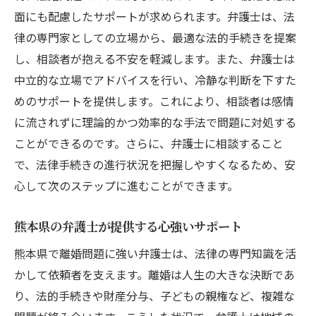
面にも配慮したサポートが求められます。弁護士は、法
弁護士が解説する離婚届の提出方法
律の専門家としての立場から、最適な法的手続きを提案
調停や訴訟における弁護士の役割
し、相談者が抱える不安を軽減します。また、弁護士は
法的手続きをスムーズに進めるためのポイ
中立的な立場でアドバイスを行い、冷静な判断を下すた
ント
めのサポートを提供します。これにより、相談者は感情
弁護士が解説する離婚手続きのよくある質
に流されずに理論的かつ効率的な手法で問題に対処する
問
ことができるのです。さらに、弁護士に相談すること
子どもの親権も安心熊本県の弁護士によるサポ
で、法律手続きの進行状況を把握しやすくなるため、安
ート
心して次のステップに進むことができます。
親権問題を巡る弁護士のサポート内容
子どもの福祉を考慮した弁護士の取り組み
熊本県の弁護士が提供する心強いサポート
親権争いで弁護士に相談する意義
熊本県で離婚問題に強い弁護士は、法律の専門知識を活
弁護士が提供する親権に関する法律アドバ
かして依頼者を支えます。離婚は人生の大きな決断であ
イス
り、法的手続きや財産分与、子どもの親権など、複雑な