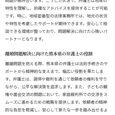
問題が絡み合います。こうした状況で、弁護士は地域の
親権問題に強い弁護士の選び方
特性を理解し、的確なアドバイスを提供することが可能
調停や裁判での親権問題サポート
です。特に、地域密着型の法律事務所では、地元の状況
熊本県での離婚弁護士が提供する心強いサポー
や特性を考慮したサポートが期待できます。安心して相
ト
談できる環境が整っており、問題解決に向けた心強いパ
離婚における総合的なサポート体制
ートナーとなります。
心強い味方としての弁護士の役割
弁護士が提供するメンタルサポート
離婚問題解決に向けた熊本県の弁護士の役割
法律事務所での迅速な対応と支援
離婚問題を抱える際、熊本県の弁護士は法的手続きのサ
熊本県の弁護士による安心のサポート内容
ポートから精神的な支えまで、幅広い役割を果たしま
離婚後の生活設計をサポートする弁護士
す。弁護士は、調停や裁判を通じて依頼者の権利を守り
ながら、公平な解決策を追求します。また、子どもの親
権や面会交流の問題において、家庭裁判所での交渉をス
ムーズに進めるための戦略を提供します。依頼者の精神
的な負担を軽減し、安心して新たな一歩を踏み出せるよ