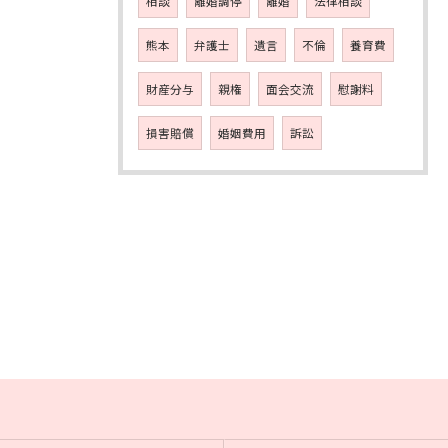
相談
離婚調停
離婚
法律相談
熊本
弁護士
遺言
不倫
養育費
財産分与
親権
面会交流
慰謝料
損害賠償
婚姻費用
訴訟