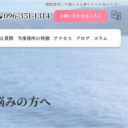
離婚調停に弁護士は必要なのかお悩みの方へ
096-351-1314
お問い合わせはこちら
る質問
当事務所の特徴
アクセス
ブログ
コラム
男女問題
遺産
相続
悩みの方へ
離婚
調停