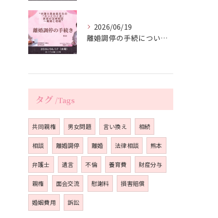
2026/06/19
離婚調停の手続について動画配信しました
タグ
Tags
共同親権
男女問題
言い換え
相続
相談
離婚調停
離婚
法律相談
熊本
弁護士
遺言
不倫
養育費
財産分与
親権
面会交流
慰謝料
損害賠償
婚姻費用
訴訟