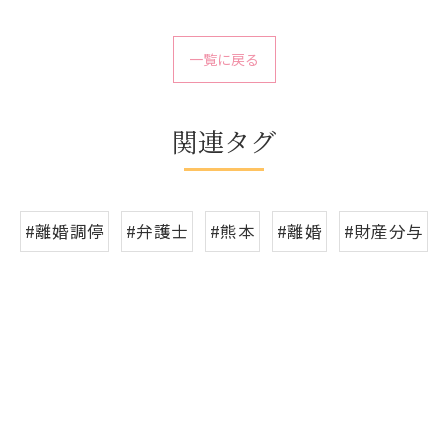
一覧に戻る
関連タグ
#離婚調停
#弁護士
#熊本
#離婚
#財産分与