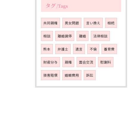
タグ
Tags
共同親権
男女問題
言い換え
相続
相談
離婚調停
離婚
法律相談
熊本
弁護士
遺言
不倫
養育費
財産分与
親権
面会交流
慰謝料
損害賠償
婚姻費用
訴訟